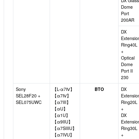
DX Glass
Dome
Port
200AR
DX
Extensio
Ring40L
+
Optical
Dome
Port II
230
Sony
【L-α7Ⅳ】
BTO
DX
SEL28F20 +
【α7Ⅳ】
Extensio
SEL075UWC
【α7III】
Ring20L
【αU】
+
【α1U】
DX
【α9IIU】
Extensio
【α7SIIIU】
Ring30L
【α7IVU】
+