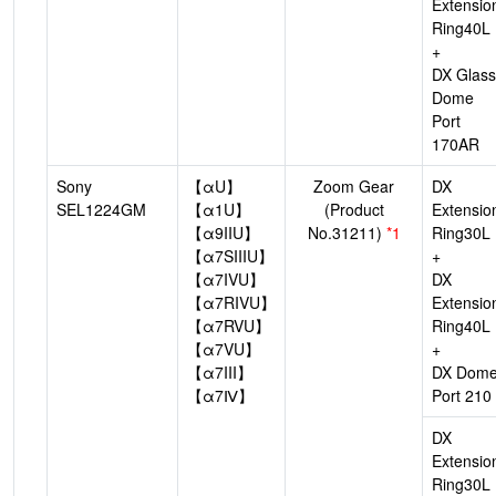
Extensio
Ring40L
+
DX Glass
Dome
Port
170AR
Sony
【αU】
Zoom Gear
DX
SEL1224GM
【α1U】
(Product
Extensio
【α9IIU】
No.31211)
*1
Ring30L
【α7SIIIU】
+
【α7IVU】
DX
【α7RIVU】
Extensio
【α7RVU】
Ring40L
【α7VU】
+
【α7III】
DX Dom
【α7Ⅳ】
Port 210
DX
Extensio
Ring30L