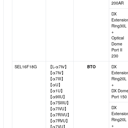
200AR
DX
Extensio
Ring30L
+
Optical
Dome
Port II
230
SEL16F18G
【L-α7Ⅳ】
BTO
DX
【α7Ⅳ】
Extensio
【α7III】
Ring20L
【αU】
+
【α1U】
DX Dom
【α9IIU】
Port 150
【α7SIIIU】
DX
【α7IVU】
Extensio
【α7RIVU】
Ring20L
【α7RVU】
+
【α7VU】