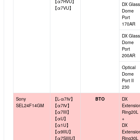
【α7RVU】
DX Glass
【α7VU】
Dome
Port
170AR
DX Glass
Dome
Port
200AR
Optical
Dome
Port II
230
Sony
【L-α7Ⅳ】
BTO
DX
SEL24F14GM
【α7Ⅳ】
Extensio
【α7III】
Ring20L
【αU】
+
【α1U】
DX
【α9IIU】
Extensio
【α7SIIIU】
Ring30L