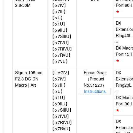
2.8/50M
【α7Ⅳ】
Port 60II
【α7III】
★
【αU】
DX
【α1U】
Extensio
【α9IIU】
Ring40L
【α7SIIIU】
+
【α7IVU】
DX Macr
【α7RIVU】
Port 15II
【α7RVU】
★
【α7VU】
Sigma 105mm
【L-α7Ⅳ】
Focus Gear
DX
F2.8 DG DN
【α7Ⅳ】
（Product
Extensio
Macro | Art
【α7III】
No.31220）
Ring20L
【αU】
Instructions
+
【α1U】
DX Macr
【α9IIU】
Port 90II
【α7SIIIU】
★
【α7IVU】
DX
【α7RIVU】
Extensio
【α7RVU】