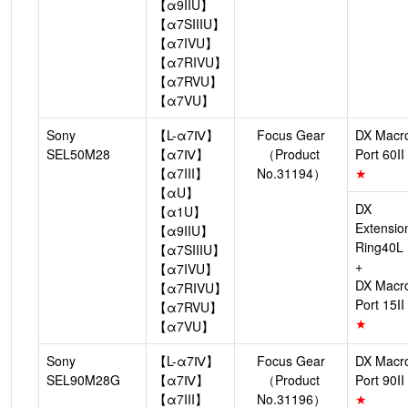
【α9IIU】
【α7SIIIU】
【α7IVU】
【α7RIVU】
【α7RVU】
【α7VU】
Sony
【L-α7Ⅳ】
Focus Gear
DX Macr
SEL50M28
【α7Ⅳ】
（Product
Port 60II
【α7III】
No.31194）
★
【αU】
DX
【α1U】
Extensio
【α9IIU】
Ring40L
【α7SIIIU】
+
【α7IVU】
DX Macr
【α7RIVU】
Port 15II
【α7RVU】
★
【α7VU】
Sony
【L-α7Ⅳ】
Focus Gear
DX Macr
SEL90M28G
【α7Ⅳ】
（Product
Port 90II
【α7III】
No.31196）
★