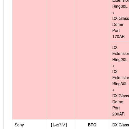
Extensio
Ring30L
+
DX Glass
Dome
Port
170AR
DX
Extensio
Ring20L
+
DX
Extensio
Ring30L
+
DX Glass
Dome
Port
200AR
Sony
【L-α7Ⅳ】
BTO
DX Glass