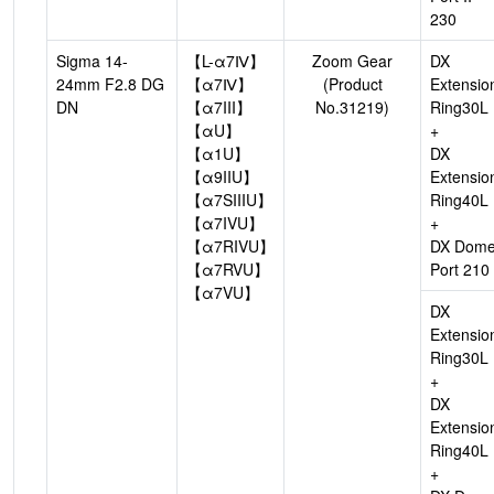
230
Sigma 14-
【L-α7Ⅳ】
Zoom Gear
DX
24mm F2.8 DG
【α7Ⅳ】
(Product
Extensio
DN
【α7III】
No.31219)
Ring30L
【αU】
+
【α1U】
DX
【α9IIU】
Extensio
【α7SIIIU】
Ring40L
【α7IVU】
+
【α7RIVU】
DX Dom
【α7RVU】
Port 210
【α7VU】
DX
Extensio
Ring30L
+
DX
Extensio
Ring40L
+