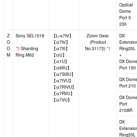
Optical
Dome
Port II
230
Z
Sony SEL1018
【L-α7Ⅳ】
Zoom Gear
DX
O
【α7Ⅳ】
(Product
Extensio
O
*3
Sharding
【α7III】
No.31172)
*1
Ring20L
M
Ring M62
【αU】
+
【α1U】
DX Dom
【α9IIU】
Port 150
【α7SIIIU】
DX Dom
【α7IVU】
Port 210
【α7RIVU】
【α7RVU】
DX Dom
【α7VU】
Port
210AR
DX
Extensio
Ring20L