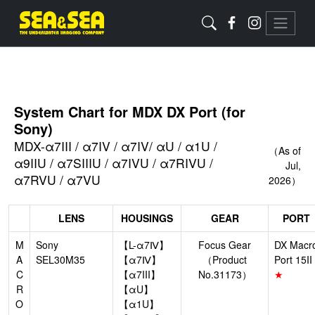
System Chart for MDX DX Port (for
Sony)
MDX-α7III / α7IV / α7IV/ αU / α1U /
（As of
α9IIU / α7SIIIU / α7IVU / α7RIVU /
Jul,
α7RVU / α7VU
2026）
LENS
HOUSINGS
GEAR
PORT
M
Sony
【L-α7Ⅳ】
Focus Gear
DX Macr
A
SEL30M35
【α7Ⅳ】
（Product
Port 15II
C
【α7III】
No.31173）
★
R
【αU】
O
【α1U】