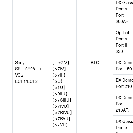
DX Glass
Dome
Port
200AR
Optical
Dome
Port II
230
Sony
【L-α7Ⅳ】
BTO
DX Dom
SEL16F28 +
【α7Ⅳ】
Port 150
VCL-
【α7III】
DX Dom
ECF1/ECF2
【αU】
Port 210
【α1U】
【α9IIU】
DX Dom
【α7SIIIU】
Port
【α7IVU】
210AR
【α7RIVU】
【α7RVU】
DX Glass
【α7VU】
Dome