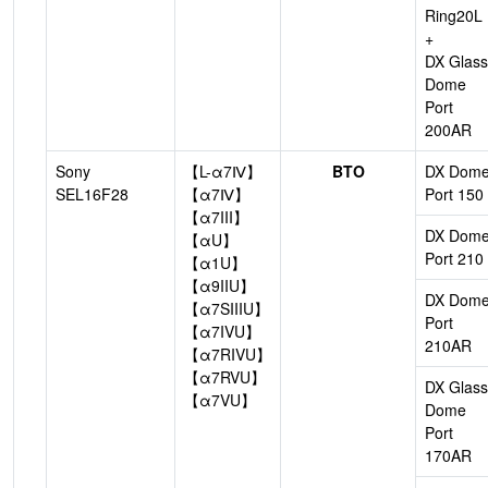
Ring20L
+
DX Glass
Dome
Port
200AR
Sony
【L-α7Ⅳ】
BTO
DX Dom
SEL16F28
【α7Ⅳ】
Port 150
【α7III】
DX Dom
【αU】
Port 210
【α1U】
【α9IIU】
DX Dom
【α7SIIIU】
Port
【α7IVU】
210AR
【α7RIVU】
【α7RVU】
DX Glass
【α7VU】
Dome
Port
170AR