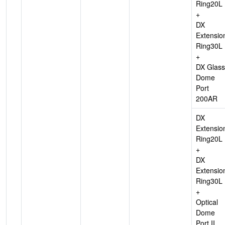
Ring20L
+
DX
Extensio
Ring30L
+
DX Glass
Dome
Port
200AR
DX
Extensio
Ring20L
+
DX
Extensio
Ring30L
+
Optical
Dome
Port II