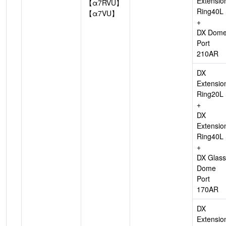
Extensio
【α7RVU】
Ring40L
【α7VU】
+
DX Dom
Port
210AR
DX
Extensio
Ring20L
+
DX
Extensio
Ring40L
+
DX Glass
Dome
Port
170AR
DX
Extensio