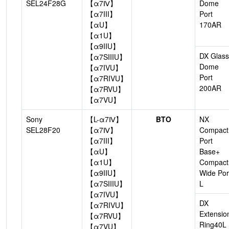
SEL24F28G
【α7Ⅳ】
Dome
【α7III】
Port
【αU】
170AR
【α1U】
【α9IIU】
DX Glass
【α7SIIIU】
Dome
【α7IVU】
Port
【α7RIVU】
200AR
【α7RVU】
【α7VU】
Sony
【L-α7Ⅳ】
BTO
NX
SEL28F20
【α7Ⅳ】
Compact
【α7III】
Port
【αU】
Base+
【α1U】
Compact
【α9IIU】
Wide Por
【α7SIIIU】
L
【α7IVU】
DX
【α7RIVU】
Extensio
【α7RVU】
Ring40L
【α7VU】