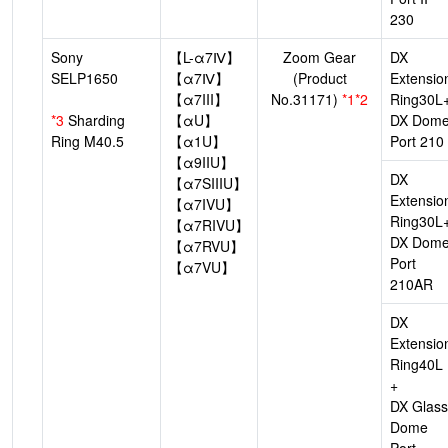
230
Sony
【L-α7Ⅳ】
Zoom Gear
DX
SELP1650
【α7Ⅳ】
(Product
Extensio
【α7III】
No.31171)
*1*2
Ring30L
*3
Sharding
【αU】
DX Dom
Ring M40.5
【α1U】
Port 210
【α9IIU】
DX
【α7SIIIU】
Extensio
【α7IVU】
Ring30L
【α7RIVU】
DX Dom
【α7RVU】
Port
【α7VU】
210AR
DX
Extensio
Ring40L
+
DX Glass
Dome