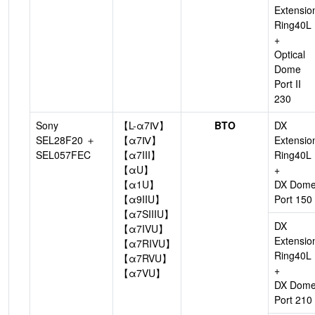
Extensio
Ring40L
+
Optical
Dome
Port II
230
Sony
【L-α7Ⅳ】
BTO
DX
SEL28F20 ＋
【α7Ⅳ】
Extensio
SEL057FEC
【α7III】
Ring40L
【αU】
+
【α1U】
DX Dom
【α9IIU】
Port 150
【α7SIIIU】
DX
【α7IVU】
Extensio
【α7RIVU】
Ring40L
【α7RVU】
+
【α7VU】
DX Dom
Port 210