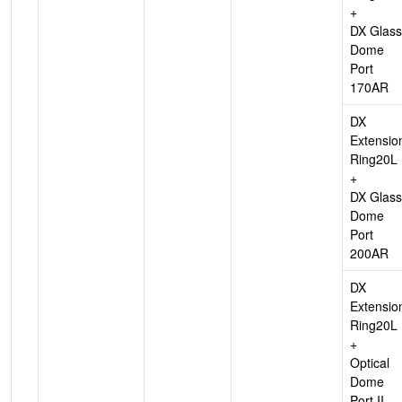
+
DX Glass
Dome
Port
170AR
DX
Extensio
Ring20L
+
DX Glass
Dome
Port
200AR
DX
Extensio
Ring20L
+
Optical
Dome
Port II