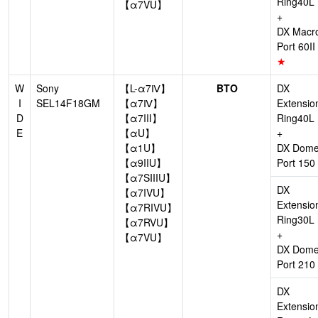
Ring40L
【α7VU】
+
DX Macr
Port 60II
★
W
Sony
【L-α7Ⅳ】
BTO
DX
I
SEL14F18GM
【α7Ⅳ】
Extensio
D
【α7III】
Ring40L
E
【αU】
+
【α1U】
DX Dom
【α9IIU】
Port 150
【α7SIIIU】
DX
【α7IVU】
Extensio
【α7RIVU】
Ring30L
【α7RVU】
+
【α7VU】
DX Dom
Port 210
DX
Extensio