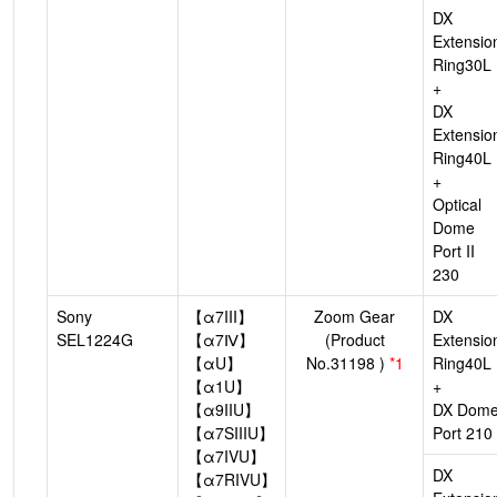
DX
Extensio
Ring30L
+
DX
Extensio
Ring40L
+
Optical
Dome
Port II
230
Sony
【α7III】
Zoom Gear
DX
SEL1224G
【α7Ⅳ】
(Product
Extensio
【αU】
No.31198 )
*1
Ring40L
【α1U】
+
【α9IIU】
DX Dom
【α7SIIIU】
Port 210
【α7IVU】
DX
【α7RIVU】