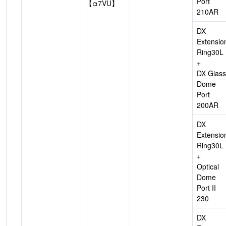
Port
【α7VU】
210AR
DX
Extensio
Ring30L
+
DX Glass
Dome
Port
200AR
DX
Extensio
Ring30L
+
Optical
Dome
Port II
230
DX