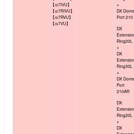
【α7IVU】
+
【α7RIVU】
DX Dom
【α7RVU】
Port 210
【α7VU】
DX
Extensio
Ring20L
+
DX
Extensio
Ring30L
+
DX Dom
Port
210AR
DX
Extensio
Ring20L
+
DX