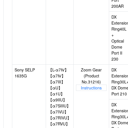
Port
200AR
DX
Extensio
Ring40L
+
Optical
Dome
Port II
230
Sony SELP
【L-α7Ⅳ】
Zoom Gear
DX
1635G
【α7Ⅳ】
(Product
Extensio
【α7III】
No.31216)
Ring30L
【αU】
Instructions
DX Dom
【α1U】
Port 210
【α9IIU】
DX
【α7SIIIU】
Extensio
【α7IVU】
Ring30L
【α7RIVU】
DX Dom
【α7RVU】