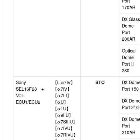
Port
170AR
DX Glass
Dome
Port
200AR
Optical
Dome
Port II
230
Sony
【L-α7Ⅳ】
BTO
DX Dom
SEL16F28 +
【α7Ⅳ】
Port 150
VCL-
【α7III】
DX Dom
ECU1/ECU2
【αU】
Port 210
【α1U】
【α9IIU】
DX Dom
【α7SIIIU】
Port
【α7IVU】
210AR
【α7RIVU】