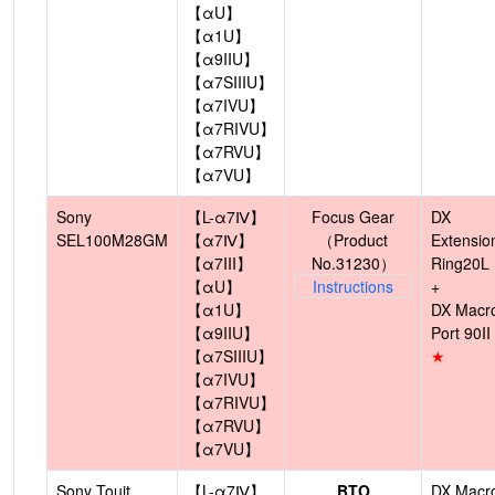
【αU】
【α1U】
【α9IIU】
【α7SIIIU】
【α7IVU】
【α7RIVU】
【α7RVU】
【α7VU】
Sony
【L-α7Ⅳ】
Focus Gear
DX
SEL100M28GM
【α7Ⅳ】
（Product
Extensio
【α7III】
No.31230）
Ring20L
【αU】
Instructions
+
【α1U】
DX Macr
【α9IIU】
Port 90II
【α7SIIIU】
★
【α7IVU】
【α7RIVU】
【α7RVU】
【α7VU】
Sony Touit
【L-α7Ⅳ】
BTO
DX Macr